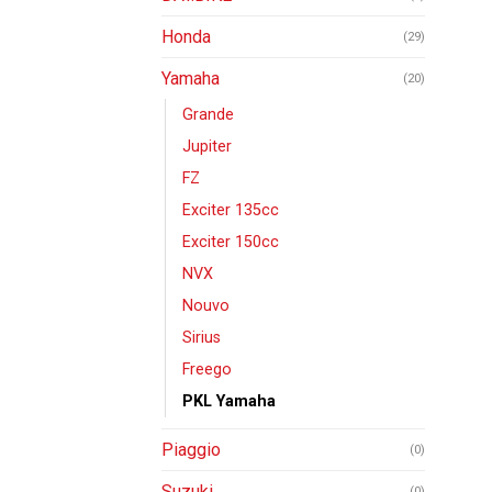
Honda
(29)
Yamaha
(20)
Grande
Jupiter
FZ
Exciter 135cc
Exciter 150cc
NVX
Nouvo
Sirius
Freego
PKL Yamaha
Piaggio
(0)
Suzuki
(0)