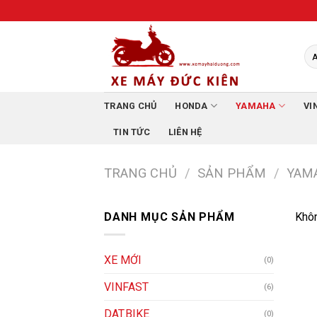
Skip
to
content
TRANG CHỦ
HONDA
YAMAHA
VI
TIN TỨC
LIÊN HỆ
TRANG CHỦ
/
SẢN PHẨM
/
YAM
DANH MỤC SẢN PHẨM
Khôn
XE MỚI
(0)
VINFAST
(6)
DAT.BIKE
(0)