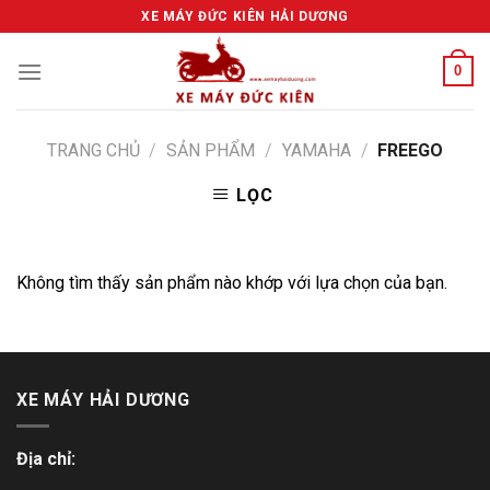
Skip
XE MÁY ĐỨC KIÊN HẢI DƯƠNG
to
content
0
TRANG CHỦ
/
SẢN PHẨM
/
YAMAHA
/
FREEGO
LỌC
Không tìm thấy sản phẩm nào khớp với lựa chọn của bạn.
XE MÁY HẢI DƯƠNG
Địa chỉ: