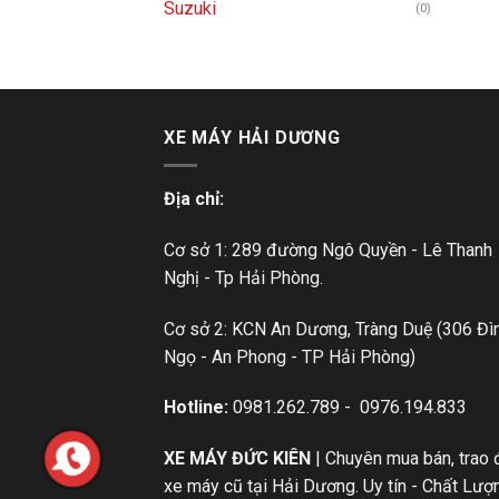
Suzuki
(0)
XE MÁY HẢI DƯƠNG
Địa chỉ:
Cơ sở 1: 289 đường Ngô Quyền - Lê Thanh
Nghị - Tp Hải Phòng.
Cơ sở 2: KCN An Dương, Tràng Duệ (306 Đì
Ngọ - An Phong - TP Hải Phòng)
Hotline:
0981.262.789
-
0976.194.833
XE MÁY ĐỨC KIÊN
| Chuyên mua bán, trao 
xe máy cũ tại Hải Dương. Uy tín - Chất Lượ