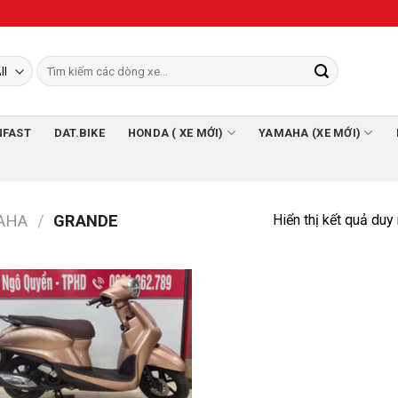
NFAST
DAT.BIKE
HONDA ( XE MỚI)
YAMAHA (XE MỚI)
Hiển thị kết quả duy
AHA
/
GRANDE
Add to
Wishlist