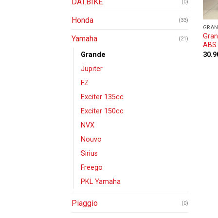
DAT.BIKE
(0)
Honda
(33)
GRA
Gran
Yamaha
(21)
ABS 
30.9
Grande
Jupiter
FZ
Exciter 135cc
Exciter 150cc
NVX
Nouvo
Sirius
Freego
PKL Yamaha
Piaggio
(0)