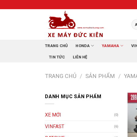
Skip
to
content
TRANG CHỦ
HONDA
YAMAHA
VI
TIN TỨC
LIÊN HỆ
TRANG CHỦ
/
SẢN PHẨM
/
YAM
DANH MỤC SẢN PHẨM
XE MỚI
(0)
VINFAST
(6)