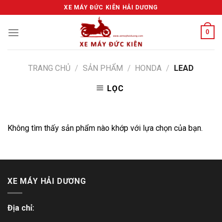
Skip
XE MÁY ĐỨC KIÊN HẢI DƯƠNG
to
content
0
TRANG CHỦ
/
SẢN PHẨM
/
HONDA
/
LEAD
LỌC
Không tìm thấy sản phẩm nào khớp với lựa chọn của bạn.
XE MÁY HẢI DƯƠNG
Địa chỉ: