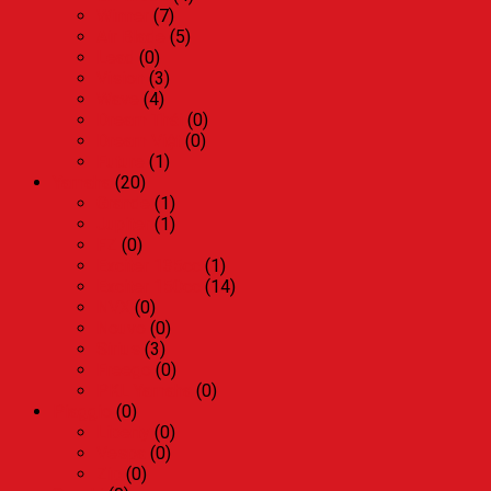
Winner
(7)
Air Blade
(5)
Lead
(0)
Vision
(3)
Wave
(4)
Dream Thái
(0)
Dream Việt
(0)
Future
(1)
Yamaha
(20)
Grande
(1)
Jupiter
(1)
FZ
(0)
Exciter 135cc
(1)
Exciter 150cc
(14)
NVX
(0)
Nouvo
(0)
Sirius
(3)
Freego
(0)
PKL Yamaha
(0)
Piaggio
(0)
Liberty
(0)
Vespa
(0)
Zip
(0)