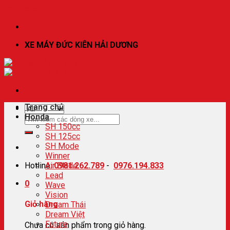
Skip to content
XE MÁY ĐỨC KIÊN HẢI DƯƠNG
Trang chủ
Honda
SH 150cc
SH 125cc
SH Mode
Winner
Hotline:
Air Blade
0981.262.789
-
0976.194.833
Lead
0
Wave
Vision
Giỏ hàng
Dream Thái
Dream Việt
Future
Chưa có sản phẩm trong giỏ hàng.