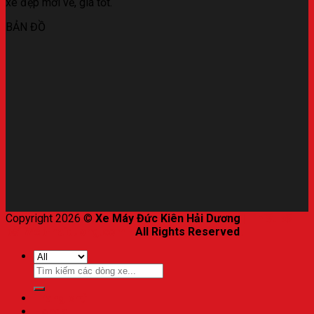
xe đẹp mới về, giá tốt.
BẢN ĐỒ
Copyright 2026 ©
Xe Máy Đức Kiên Hải Dương
|
Thiết kế
bởi Web-haiduong.com
-
All Rights Reserved
.
Trang chủ
Honda