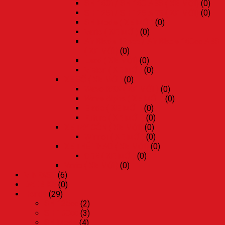
SH 160i / SH 160 ABS ( XE MỚI)
(0)
SH 125i / SH 125 ABS ( XE MỚI)
(0)
SH Mode ( XE MỚI)
(0)
Vario ( XE MỚI)
(0)
Air Blade 125cc / Air Blade 160cc ABS
( XE MỚI)
(0)
Lead ( XE MỚI)
(0)
Vision ( XE MỚI)
(0)
XE SỐ ( XE MỚI)
(0)
Wave RSX ( XE MỚI )
(0)
Wave Alpha ( XE MỚI )
(0)
Blade ( XE MỚI )
(0)
Future ( XE MỚI )
(0)
XE TAY CÔN ( XE MỚI)
(0)
Winner ( XE MỚI)
(0)
XE THỂ THAO ( XE MỚI)
(0)
CBR ( XE MỚI)
(0)
Vario ( XE MỚI)
(0)
VINFAST
(6)
DAT.BIKE
(0)
Honda
(29)
SH 125cc
(2)
SH 150cc
(3)
SH Mode
(4)