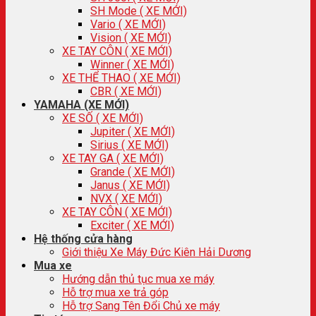
SH Mode ( XE MỚI)
Vario ( XE MỚI)
Vision ( XE MỚI)
XE TAY CÔN ( XE MỚI)
Winner ( XE MỚI)
XE THỂ THAO ( XE MỚI)
CBR ( XE MỚI)
YAMAHA (XE MỚI)
XE SỐ ( XE MỚI)
Jupiter ( XE MỚI)
Sirius ( XE MỚI)
XE TAY GA ( XE MỚI)
Grande ( XE MỚI)
Janus ( XE MỚI)
NVX ( XE MỚI)
XE TAY CÔN ( XE MỚI)
Exciter ( XE MỚI)
Hệ thống cửa hàng
Giới thiệu Xe Máy Đức Kiên Hải Dương
Mua xe
Hướng dẫn thủ tục mua xe máy
Hỗ trợ mua xe trả góp
Hỗ trợ Sang Tên Đổi Chủ xe máy