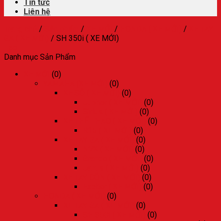
Tin tức
Liên hệ
Trang chủ
/
Sản phẩm
/
XE MỚI
/
HONDA ( XE MỚI)
/
XE TAY
GA ( XE MỚI)
/
SH 350i ( XE MỚI)
Lọc
Danh mục Sản Phẩm
XE MỚI
(0)
YAMAHA (XE MỚI)
(0)
XE SỐ ( XE MỚI)
(0)
Jupiter ( XE MỚI)
(0)
Sirius ( XE MỚI)
(0)
XE THỂ THAO ( XE MỚI)
(0)
R15 ( XE MỚI)
(0)
XE TAY GA ( XE MỚI)
(0)
NVX ( XE MỚI)
(0)
Grande ( XE MỚI)
(0)
Janus ( XE MỚI)
(0)
XE TAY CÔN ( XE MỚI)
(0)
Exciter ( XE MỚI)
(0)
HONDA ( XE MỚI)
(0)
XE TAY GA ( XE MỚI)
(0)
SH 350i ( XE MỚI)
(0)