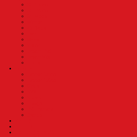
SH 150cc
SH 125cc
SH Mode
Winner
Air Blade
Lead
Wave
Vision
Dream Thái
Dream Việt
Future
Yamaha
Exciter 135cc
Exciter 150cc
Sirius
NVX
Nouvo
Freego
PKL Yamaha
Grande
VINFAST
DAT.BIKE
HONDA ( XE MỚI)