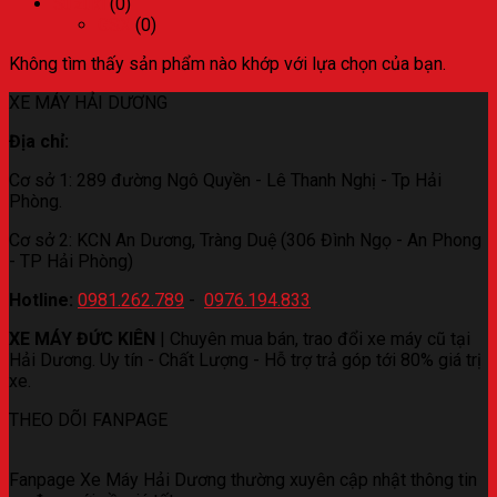
Suzuki
(0)
GSX
(0)
Không tìm thấy sản phẩm nào khớp với lựa chọn của bạn.
XE MÁY HẢI DƯƠNG
Địa chỉ:
Cơ sở 1: 289 đường Ngô Quyền - Lê Thanh Nghị - Tp Hải
Phòng.
Cơ sở 2: KCN An Dương, Tràng Duệ (306 Đình Ngọ - An Phong
- TP Hải Phòng)
Hotline:
0981.262.789
-
0976.194.833
XE MÁY ĐỨC KIÊN
| Chuyên mua bán, trao đổi xe máy cũ tại
Hải Dương. Uy tín - Chất Lượng - Hỗ trợ trả góp tới 80% giá trị
xe.
THEO DÕI FANPAGE
Fanpage Xe Máy Hải Dương thường xuyên cập nhật thông tin