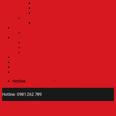
Grande ( XE MỚI)
Janus ( XE MỚI)
NVX ( XE MỚI)
XE TAY CÔN ( XE MỚI)
Exciter ( XE MỚI)
Hệ thống cửa hàng
Giới thiệu Xe Máy Đức Kiên Hải Dương
Mua xe
Hướng dẫn thủ tục mua xe máy
Hỗ trợ mua xe trả góp
Hỗ trợ Sang Tên Đổi Chủ xe máy
Tin tức
Liên hệ
Đăng nhập
Hotline:
0981.262.789
-
0976.194.833
Hotline: 0981.262.789
Đăng nhập