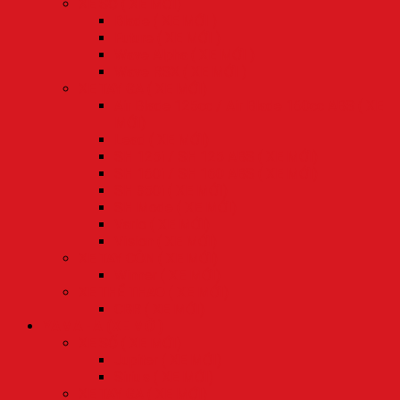
XE SỐ ( XE MỚI)
Blade ( XE MỚI )
Future ( XE MỚI )
Wave Alpha ( XE MỚI )
Wave RSX ( XE MỚI )
XE TAY GA ( XE MỚI)
Air Blade 125cc / Air Blade 160cc ABS ( XE
MỚI)
Lead ( XE MỚI)
SH 125i / SH 125 ABS ( XE MỚI)
SH 160i / SH 160 ABS ( XE MỚI)
SH 350i ( XE MỚI)
SH Mode ( XE MỚI)
Vario ( XE MỚI)
Vision ( XE MỚI)
XE TAY CÔN ( XE MỚI)
Winner ( XE MỚI)
XE THỂ THAO ( XE MỚI)
CBR ( XE MỚI)
YAMAHA (XE MỚI)
XE SỐ ( XE MỚI)
Jupiter ( XE MỚI)
Sirius ( XE MỚI)
XE TAY GA ( XE MỚI)