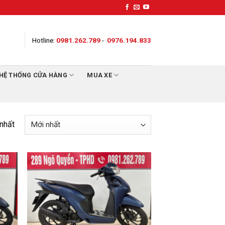
Hotline:
0981.262.789
-
0976.194.833
HỆ THỐNG CỬA HÀNG
MUA XE
 nhất
 to
Add to
list
Wishlist