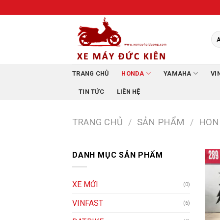
Skip
to
content
TRANG CHỦ
HONDA
YAMAHA
VI
TIN TỨC
LIÊN HỆ
TRANG CHỦ
/
SẢN PHẨM
/
HON
DANH MỤC SẢN PHẨM
XE MỚI
(0)
VINFAST
(6)