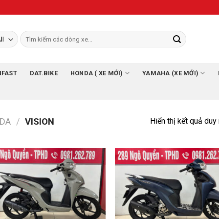
NFAST
DAT.BIKE
HONDA ( XE MỚI)
YAMAHA (XE MỚI)
Hiển thị kết quả duy
DA
/
VISION
Add to
Add
Wishlist
Wish