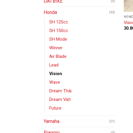
DAT.BIKE
(0)
Honda
(33)
HON
SH 125cc
Visi
30.8
SH 150cc
SH Mode
Winner
Air Blade
Lead
Vision
Wave
Dream Thái
Dream Việt
Future
Yamaha
(21)
Piaggio
(0)