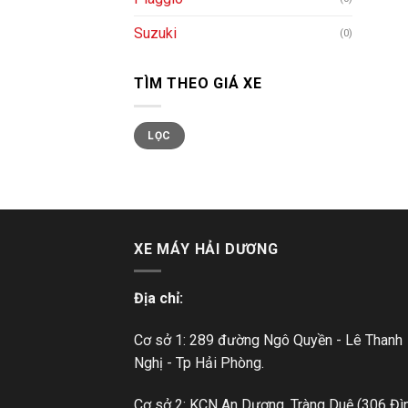
Suzuki
(0)
TÌM THEO GIÁ XE
LỌC
XE MÁY HẢI DƯƠNG
Địa chỉ:
Cơ sở 1: 289 đường Ngô Quyền - Lê Thanh
Nghị - Tp Hải Phòng.
Cơ sở 2: KCN An Dương, Tràng Duệ (306 Đì