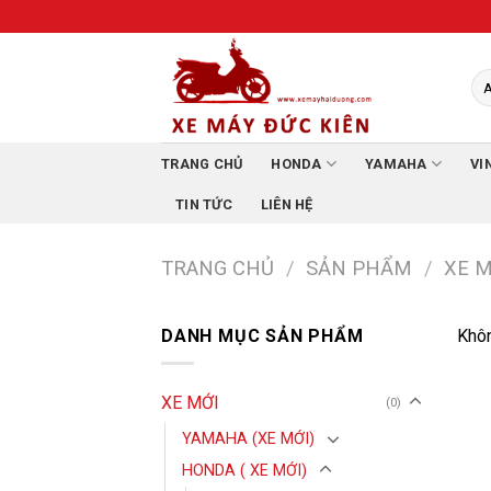
Skip
to
content
TRANG CHỦ
HONDA
YAMAHA
VI
TIN TỨC
LIÊN HỆ
TRANG CHỦ
/
SẢN PHẨM
/
XE M
DANH MỤC SẢN PHẨM
Khôn
XE MỚI
(0)
YAMAHA (XE MỚI)
HONDA ( XE MỚI)