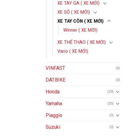
XE TAY GA ( XE MỚI)
XE SỐ ( XE MỚI)
XE TAY CÔN ( XE MỚI)
Winner ( XE MỚI)
XE THỂ THAO ( XE MỚI)
Vario ( XE MỚI)
VINFAST
(6)
DAT.BIKE
(0)
Honda
(29)
Yamaha
(20)
Piaggio
(0)
Suzuki
(0)