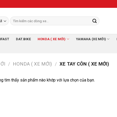
NFAST
DAT.BIKE
HONDA ( XE MỚI)
YAMAHA (XE MỚI)
ỚI
/
HONDA ( XE MỚI)
/
XE TAY CÔN ( XE MỚI)
g tìm thấy sản phẩm nào khớp với lựa chọn của bạn.