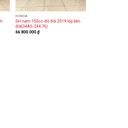
HONDA
nh
SH nam 150cc-đỏ đời 2019 lốp liền
đời(34AS-244.76)
66.800.000
₫