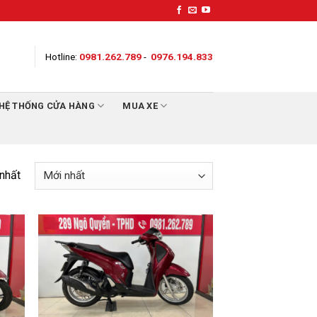
Hotline:
0981.262.789
-
0976.194.833
HỆ THỐNG CỬA HÀNG
MUA XE
 nhất
 to
Add to
list
Wishlist