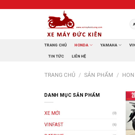
Skip
to
content
TRANG CHỦ
HONDA
YAMAHA
VI
TIN TỨC
LIÊN HỆ
TRANG CHỦ
/
SẢN PHẨM
/
HON
DANH MỤC SẢN PHẨM
XE MỚI
(0)
VINFAST
(6)