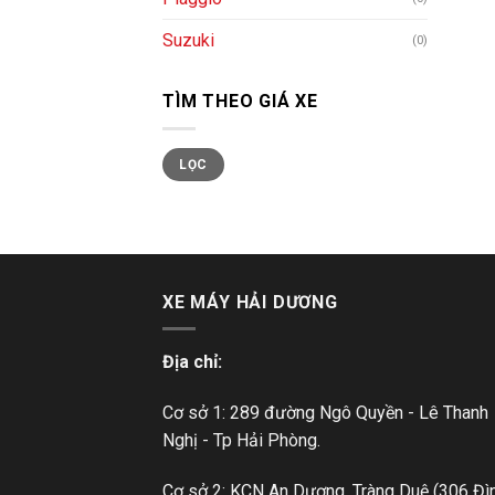
Suzuki
(0)
TÌM THEO GIÁ XE
LỌC
XE MÁY HẢI DƯƠNG
Địa chỉ:
Cơ sở 1: 289 đường Ngô Quyền - Lê Thanh
Nghị - Tp Hải Phòng.
Cơ sở 2: KCN An Dương, Tràng Duệ (306 Đì