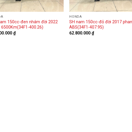
DA
HONDA
am 150cc-đen nhám đời 2022
SH nam 150cc-đỏ đời 2017 pha
 6500Km(34F1-400.26)
ABS(34F1-407.95)
00.000
₫
62.800.000
₫