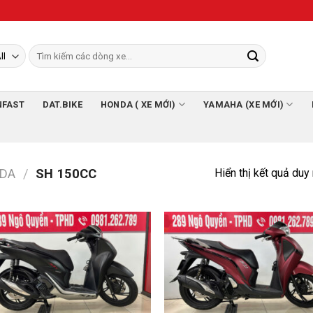
NFAST
DAT.BIKE
HONDA ( XE MỚI)
YAMAHA (XE MỚI)
Hiển thị kết quả duy
DA
/
SH 150CC
Add to
Add
Wishlist
Wish