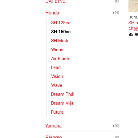
DAT.BIKE
(0)
Honda
(29)
HON
SH n
SH 125cc
chạy
SH 150cc
85.9
SH Mode
Winner
Air Blade
Lead
Vision
Wave
Dream Thái
Dream Việt
Future
Yamaha
(20)
Piaggio
(0)