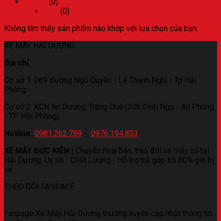
Suzuki
(0)
GSX
(0)
Không tìm thấy sản phẩm nào khớp với lựa chọn của bạn.
XE MÁY HẢI DƯƠNG
Địa chỉ:
Cơ sở 1: 289 đường Ngô Quyền - Lê Thanh Nghị - Tp Hải
Phòng.
Cơ sở 2: KCN An Dương, Tràng Duệ (306 Đình Ngọ - An Phong
- TP Hải Phòng)
Hotline:
0981.262.789
-
0976.194.833
XE MÁY ĐỨC KIÊN
| Chuyên mua bán, trao đổi xe máy cũ tại
Hải Dương. Uy tín - Chất Lượng - Hỗ trợ trả góp tới 80% giá trị
xe.
THEO DÕI FANPAGE
Fanpage Xe Máy Hải Dương thường xuyên cập nhật thông tin