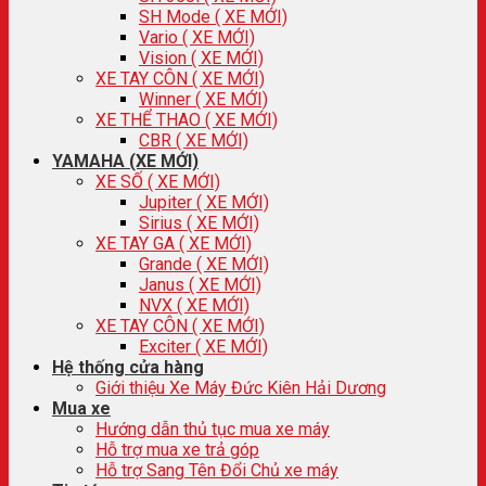
SH Mode ( XE MỚI)
Vario ( XE MỚI)
Vision ( XE MỚI)
XE TAY CÔN ( XE MỚI)
Winner ( XE MỚI)
XE THỂ THAO ( XE MỚI)
CBR ( XE MỚI)
YAMAHA (XE MỚI)
XE SỐ ( XE MỚI)
Jupiter ( XE MỚI)
Sirius ( XE MỚI)
XE TAY GA ( XE MỚI)
Grande ( XE MỚI)
Janus ( XE MỚI)
NVX ( XE MỚI)
XE TAY CÔN ( XE MỚI)
Exciter ( XE MỚI)
Hệ thống cửa hàng
Giới thiệu Xe Máy Đức Kiên Hải Dương
Mua xe
Hướng dẫn thủ tục mua xe máy
Hỗ trợ mua xe trả góp
Hỗ trợ Sang Tên Đổi Chủ xe máy