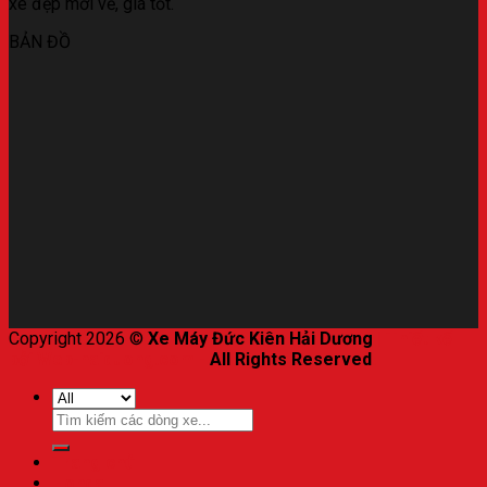
xe đẹp mới về, giá tốt.
BẢN ĐỒ
Copyright 2026 ©
Xe Máy Đức Kiên Hải Dương
|
Thiết kế
bởi Web-haiduong.com
-
All Rights Reserved
.
Trang chủ
Honda