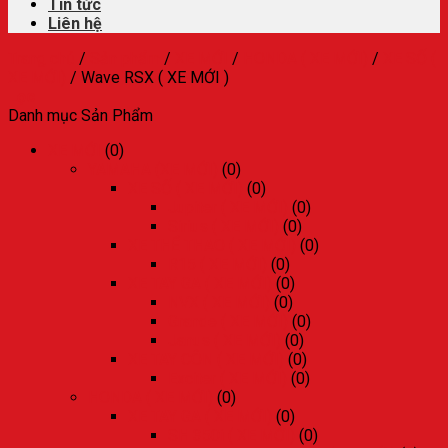
Tin tức
Liên hệ
Trang chủ
/
Sản phẩm
/
XE MỚI
/
HONDA ( XE MỚI)
/
XE SỐ (
XE MỚI)
/
Wave RSX ( XE MỚI )
Lọc
Danh mục Sản Phẩm
XE MỚI
(0)
YAMAHA (XE MỚI)
(0)
XE SỐ ( XE MỚI)
(0)
Jupiter ( XE MỚI)
(0)
Sirius ( XE MỚI)
(0)
XE THỂ THAO ( XE MỚI)
(0)
R15 ( XE MỚI)
(0)
XE TAY GA ( XE MỚI)
(0)
NVX ( XE MỚI)
(0)
Grande ( XE MỚI)
(0)
Janus ( XE MỚI)
(0)
XE TAY CÔN ( XE MỚI)
(0)
Exciter ( XE MỚI)
(0)
HONDA ( XE MỚI)
(0)
XE TAY GA ( XE MỚI)
(0)
SH 350i ( XE MỚI)
(0)