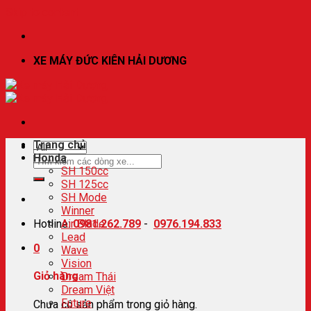
Skip to content
XE MÁY ĐỨC KIÊN HẢI DƯƠNG
Trang chủ
Honda
SH 150cc
SH 125cc
SH Mode
Winner
Hotline:
Air Blade
0981.262.789
-
0976.194.833
Lead
0
Wave
Vision
Giỏ hàng
Dream Thái
Dream Việt
Future
Chưa có sản phẩm trong giỏ hàng.