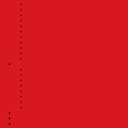
SH 150cc
SH 125cc
SH Mode
Winner
Air Blade
Lead
Wave
Vision
Dream Thái
Dream Việt
Future
Yamaha
Exciter 135cc
Exciter 150cc
Sirius
NVX
Nouvo
Freego
PKL Yamaha
Grande
VINFAST
DAT.BIKE
HONDA ( XE MỚI)