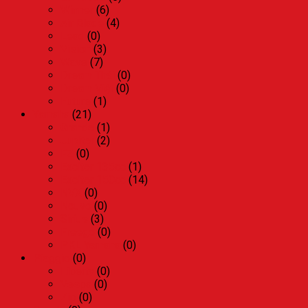
Winner
(6)
Air Blade
(4)
Lead
(0)
Vision
(3)
Wave
(7)
Dream Thái
(0)
Dream Việt
(0)
Future
(1)
Yamaha
(21)
Grande
(1)
Jupiter
(2)
FZ
(0)
Exciter 135cc
(1)
Exciter 150cc
(14)
NVX
(0)
Nouvo
(0)
Sirius
(3)
Freego
(0)
PKL Yamaha
(0)
Piaggio
(0)
Liberty
(0)
Vespa
(0)
Zip
(0)