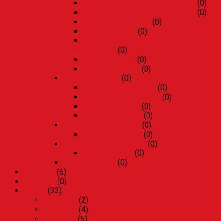
SH 160i / SH 160 ABS ( XE MỚI)
(0)
SH 125i / SH 125 ABS ( XE MỚI)
(0)
SH Mode ( XE MỚI)
(0)
Vario ( XE MỚI)
(0)
Air Blade 125cc / Air Blade 160cc ABS
( XE MỚI)
(0)
Lead ( XE MỚI)
(0)
Vision ( XE MỚI)
(0)
XE SỐ ( XE MỚI)
(0)
Wave RSX ( XE MỚI )
(0)
Wave Alpha ( XE MỚI )
(0)
Blade ( XE MỚI )
(0)
Future ( XE MỚI )
(0)
XE TAY CÔN ( XE MỚI)
(0)
Winner ( XE MỚI)
(0)
XE THỂ THAO ( XE MỚI)
(0)
CBR ( XE MỚI)
(0)
Vario ( XE MỚI)
(0)
VINFAST
(6)
DAT.BIKE
(0)
Honda
(33)
SH 125cc
(2)
SH 150cc
(4)
SH Mode
(5)