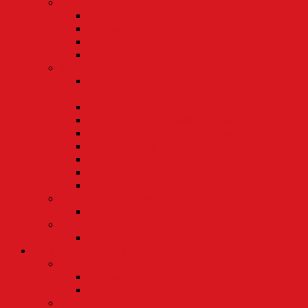
XE SỐ ( XE MỚI)
Blade ( XE MỚI )
Future ( XE MỚI )
Wave Alpha ( XE MỚI )
Wave RSX ( XE MỚI )
XE TAY GA ( XE MỚI)
Air Blade 125cc / Air Blade 160cc ABS ( XE
MỚI)
Lead ( XE MỚI)
SH 125i / SH 125 ABS ( XE MỚI)
SH 160i / SH 160 ABS ( XE MỚI)
SH 350i ( XE MỚI)
SH Mode ( XE MỚI)
Vario ( XE MỚI)
Vision ( XE MỚI)
XE TAY CÔN ( XE MỚI)
Winner ( XE MỚI)
XE THỂ THAO ( XE MỚI)
CBR ( XE MỚI)
YAMAHA (XE MỚI)
XE SỐ ( XE MỚI)
Jupiter ( XE MỚI)
Sirius ( XE MỚI)
XE TAY GA ( XE MỚI)