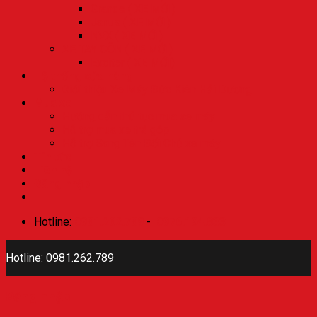
Grande ( XE MỚI)
Janus ( XE MỚI)
NVX ( XE MỚI)
XE TAY CÔN ( XE MỚI)
Exciter ( XE MỚI)
Hệ thống cửa hàng
Giới thiệu Xe Máy Đức Kiên Hải Dương
Mua xe
Hướng dẫn thủ tục mua xe máy
Hỗ trợ mua xe trả góp
Hỗ trợ Sang Tên Đổi Chủ xe máy
Tin tức
Liên hệ
Đăng nhập
Hotline:
0981.262.789
-
0976.194.833
Hotline: 0981.262.789
Đăng nhập