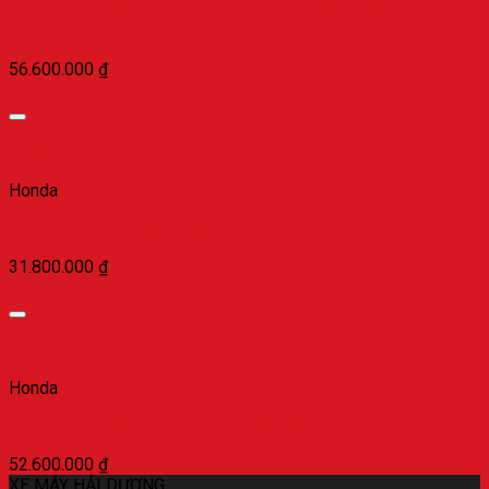
SH mode-đỏ đời 2024 phanh ABS chạy 5000km(34D1-
533.66)
56.600.000
₫
Add to Wishlist
Quick View
Honda
SH mode-xanh đời 2016(34B3-036.07)
31.800.000
₫
Add to Wishlist
Quick View
Honda
SH mode-đỏ đời 2025 chạy 3000km(34AM-036.55)
52.600.000
₫
XE MÁY HẢI DƯƠNG