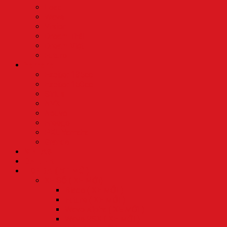
Lead
Wave
Vision
Dream Thái
Dream Việt
Future
Yamaha
Exciter 135cc
Exciter 150cc
Sirius
NVX
Nouvo
Freego
PKL Yamaha
Grande
VINFAST
DAT.BIKE
HONDA ( XE MỚI)
XE SỐ ( XE MỚI)
Blade ( XE MỚI )
Future ( XE MỚI )
Wave Alpha ( XE MỚI )
Wave RSX ( XE MỚI )