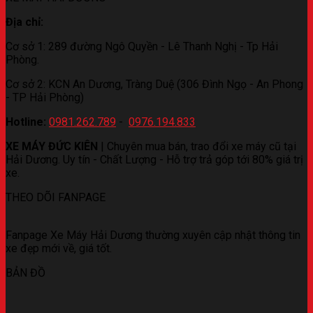
Địa chỉ:
Cơ sở 1: 289 đường Ngô Quyền - Lê Thanh Nghị - Tp Hải
Phòng.
Cơ sở 2: KCN An Dương, Tràng Duệ (306 Đình Ngọ - An Phong
- TP Hải Phòng)
Hotline:
0981.262.789
-
0976.194.833
XE MÁY ĐỨC KIÊN
| Chuyên mua bán, trao đổi xe máy cũ tại
Hải Dương. Uy tín - Chất Lượng - Hỗ trợ trả góp tới 80% giá trị
xe.
THEO DÕI FANPAGE
Fanpage Xe Máy Hải Dương thường xuyên cập nhật thông tin
xe đẹp mới về, giá tốt.
BẢN ĐỒ