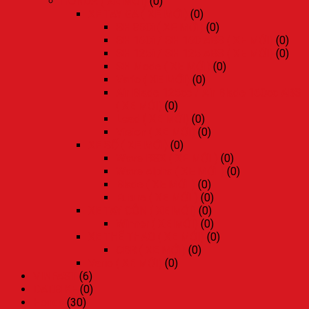
HONDA ( XE MỚI)
(0)
XE TAY GA ( XE MỚI)
(0)
SH 350i ( XE MỚI)
(0)
SH 160i / SH 160 ABS ( XE MỚI)
(0)
SH 125i / SH 125 ABS ( XE MỚI)
(0)
SH Mode ( XE MỚI)
(0)
Vario ( XE MỚI)
(0)
Air Blade 125cc / Air Blade 160cc ABS
( XE MỚI)
(0)
Lead ( XE MỚI)
(0)
Vision ( XE MỚI)
(0)
XE SỐ ( XE MỚI)
(0)
Wave RSX ( XE MỚI )
(0)
Wave Alpha ( XE MỚI )
(0)
Blade ( XE MỚI )
(0)
Future ( XE MỚI )
(0)
XE TAY CÔN ( XE MỚI)
(0)
Winner ( XE MỚI)
(0)
XE THỂ THAO ( XE MỚI)
(0)
CBR ( XE MỚI)
(0)
Vario ( XE MỚI)
(0)
VINFAST
(6)
DAT.BIKE
(0)
Honda
(30)