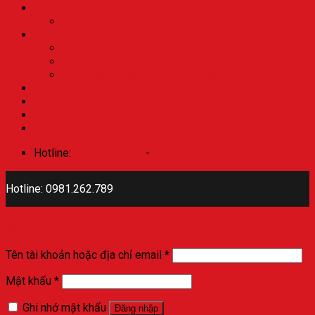
Hệ thống cửa hàng
Giới thiệu Xe Máy Đức Kiên Hải Dương
Mua xe
Hướng dẫn thủ tục mua xe máy
Hỗ trợ mua xe trả góp
Hỗ trợ Sang Tên Đổi Chủ xe máy
Tin tức
Liên hệ
Đăng nhập
Hotline:
0981.262.789
-
0976.194.833
Hotline: 0981.262.789
Đăng nhập
Tên tài khoản hoặc địa chỉ email
*
Mật khẩu
*
Ghi nhớ mật khẩu
Đăng nhập