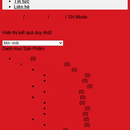
Tin tức
Liên hệ
Trang chủ
/
Sản phẩm
/
Honda
/
SH Mode
Lọc
Hiển thị kết quả duy nhất
Danh mục Sản Phẩm
XE MỚI
(0)
YAMAHA (XE MỚI)
(0)
XE SỐ ( XE MỚI)
(0)
Jupiter ( XE MỚI)
(0)
Sirius ( XE MỚI)
(0)
XE THỂ THAO ( XE MỚI)
(0)
R15 ( XE MỚI)
(0)
XE TAY GA ( XE MỚI)
(0)
NVX ( XE MỚI)
(0)
Grande ( XE MỚI)
(0)
Janus ( XE MỚI)
(0)
XE TAY CÔN ( XE MỚI)
(0)
Exciter ( XE MỚI)
(0)