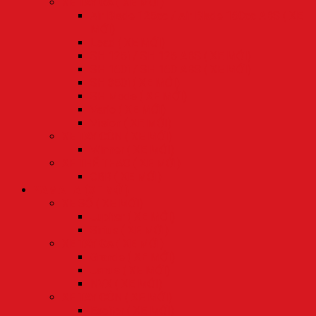
XE TAY GA ( XE MỚI)
Air Blade 125cc / Air Blade 160cc ABS ( XE
MỚI)
Lead ( XE MỚI)
SH 125i / SH 125 ABS ( XE MỚI)
SH 160i / SH 160 ABS ( XE MỚI)
SH 350i ( XE MỚI)
SH Mode ( XE MỚI)
Vario ( XE MỚI)
Vision ( XE MỚI)
XE TAY CÔN ( XE MỚI)
Winner ( XE MỚI)
XE THỂ THAO ( XE MỚI)
CBR ( XE MỚI)
YAMAHA (XE MỚI)
XE SỐ ( XE MỚI)
Jupiter ( XE MỚI)
Sirius ( XE MỚI)
XE TAY GA ( XE MỚI)
Grande ( XE MỚI)
Janus ( XE MỚI)
NVX ( XE MỚI)
XE TAY CÔN ( XE MỚI)
Exciter ( XE MỚI)