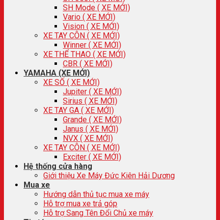
SH Mode ( XE MỚI)
Vario ( XE MỚI)
Vision ( XE MỚI)
XE TAY CÔN ( XE MỚI)
Winner ( XE MỚI)
XE THỂ THAO ( XE MỚI)
CBR ( XE MỚI)
YAMAHA (XE MỚI)
XE SỐ ( XE MỚI)
Jupiter ( XE MỚI)
Sirius ( XE MỚI)
XE TAY GA ( XE MỚI)
Grande ( XE MỚI)
Janus ( XE MỚI)
NVX ( XE MỚI)
XE TAY CÔN ( XE MỚI)
Exciter ( XE MỚI)
Hệ thống cửa hàng
Giới thiệu Xe Máy Đức Kiên Hải Dương
Mua xe
Hướng dẫn thủ tục mua xe máy
Hỗ trợ mua xe trả góp
Hỗ trợ Sang Tên Đổi Chủ xe máy