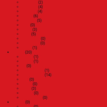
SH 125cc
(2)
SH 150cc
(4)
SH Mode
(4)
Winner
(6)
Air Blade
(5)
Lead
(0)
Vision
(3)
Wave
(5)
Dream Thái
(0)
Dream Việt
(0)
Future
(1)
Yamaha
(20)
Grande
(1)
Jupiter
(1)
FZ
(0)
Exciter 135cc
(1)
Exciter 150cc
(14)
NVX
(0)
Nouvo
(0)
Sirius
(3)
Freego
(0)
PKL Yamaha
(0)
Piaggio
(0)
Liberty
(0)