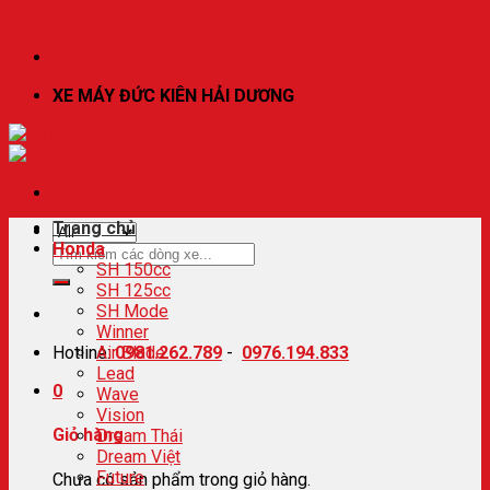
Skip to content
XE MÁY ĐỨC KIÊN HẢI DƯƠNG
Trang chủ
Honda
SH 150cc
SH 125cc
SH Mode
Winner
Hotline:
Air Blade
0981.262.789
-
0976.194.833
Lead
0
Wave
Vision
Giỏ hàng
Dream Thái
Dream Việt
Future
Chưa có sản phẩm trong giỏ hàng.