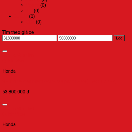
Vespa
(0)
Zip
(0)
Suzuki
(0)
GSX
(0)
Tìm theo giá xe
Lọc
Add to Wishlist
Quick View
Honda
SH mode-đen nhám đời 2024 phanh ABS(15AC-070.27)
53.800.000
₫
Add to Wishlist
Quick View
Honda