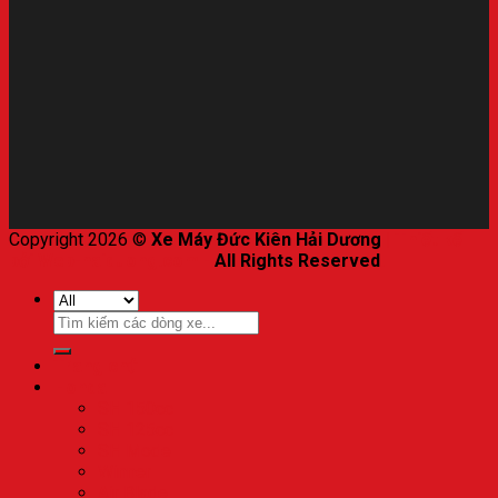
Copyright 2026 ©
Xe Máy Đức Kiên Hải Dương
|
Thiết kế
bởi Web-haiduong.com
-
All Rights Reserved
.
Trang chủ
Honda
SH 150cc
SH 125cc
SH Mode
Winner
Air Blade